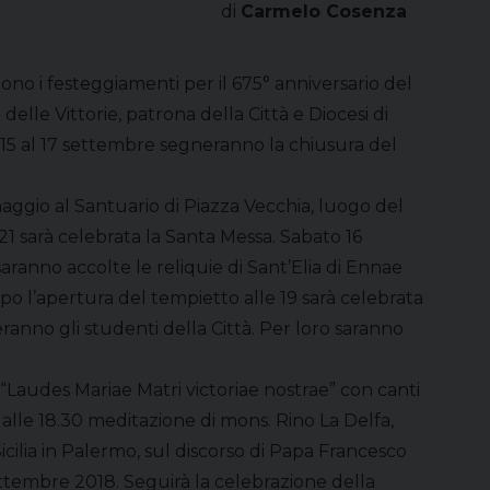
di
Carmelo Cosenza
o i festeggiamenti per il 675° anniversario del
delle Vittorie, patrona della Città e Diocesi di
 15 al 17 settembre segneranno la chiusura del
ggio al Santuario di Piazza Vecchia, luogo del
21 sarà celebrata la Santa Messa. Sabato 16
saranno accolte le reliquie di Sant’Elia di Ennae
o l’apertura del tempietto alle 19 sarà celebrata
ranno gli studenti della Città. Per loro saranno
i “Laudes Mariae Matri victoriae nostrae” con canti
lle 18.30 meditazione di mons. Rino La Delfa,
icilia in Palermo, sul discorso di Papa Francesco
settembre 2018. Seguirà la celebrazione della