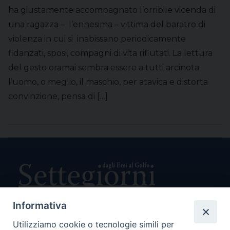
ha giustamente accompagnato l’orribile vicenda di
una ragazza – l’ennesima – vittima del baratro di
violenza in cui si inabissano periodicamente
fidanzati, sposi, compagni di vita rifiutati. La lettura
del gesto oramai sembra essere a tutti arcinota:
l’uomo, o meglio, il maschio, per atavica e distorta
convinzione, pensa di […]
Informativa
Utilizziamo cookie o tecnologie simili per
Direttore Responsabile Giuseppe Rabita