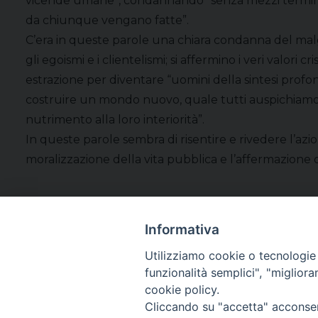
vicende umane”, condannando “senza mezzi termini vi
da chiunque vengano fatte”.
C’era in queste parole una chiara condanna del malgo
gli egoismi e i clientelismi; si affermino i veri valori c
estrazione per diventare “uomini della sintesi pro
costruire un mondo nuovo, quale tutti auspichiamo, u
nutrimento alla loro interiorità”.
In queste parole sembra di risentire e rivedere l’azi
moralizzazione della vita pubblica e l’affermazione dei
Informativa
Utilizziamo cookie o tecnologie s
funzionalità semplici", "miglior
cookie policy.
Cliccando su "accetta" acconsent