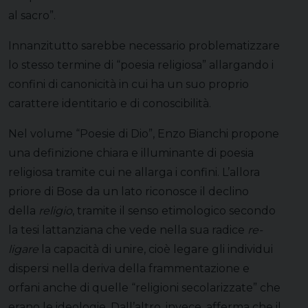
al sacro”.
Innanzitutto sarebbe necessario problematizzare
lo stesso termine di “poesia religiosa” allargando i
confini di canonicità in cui ha un suo proprio
carattere identitario e di conoscibilità.
Nel volume “Poesie di Dio”, Enzo Bianchi propone
una definizione chiara e illuminante di poesia
religiosa tramite cui ne allarga i confini. L’allora
priore di Bose da un lato riconosce il declino
della
religio
, tramite il senso etimologico secondo
la tesi lattanziana che vede nella sua radice
re-
ligare
la capacità di unire, cioè legare gli individui
dispersi nella deriva della frammentazione e
orfani anche di quelle “religioni secolarizzate” che
erano le ideologie. Dall’altro, invece, afferma che il