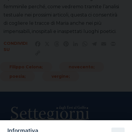
femminile perché, come vedremo tramite l’analisi
testuale nei prossimi articoli, questa ci consentirà
di cogliere le tracce di Maria anche nei più
impensabili, inospitali e inaspettati luoghi poetici.
CONDIVIDI
Facebook
X
Threads
Pinterest
LinkedIn
WhatsApp
Telegram
Email
Print
SU
Copy
Link
Filippo Celona;
novecento;
poesia;
vergine;
Informativa