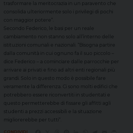
trasformare la meritocrazia in un paravento che
consolida ulteriormente solo i privilegi di pochi
con maggior potere”.
Secondo Federico, le basi per un reale
cambiamento non stanno solo all’interno delle
istituzioni comunali e nazionali. “Bisogna partire
dalla comunità in cui ognuno fa il suo piccolo –
dice Federico – a cominciare dalle parrocchie per
arrivare ai privati e fino ad altri enti regionali più
grandi. Solo in questo modo è possibile fare
veramente la differenza. Ci sono molti edifici che
potrebbero essere riconvertiti in studentati e
questo permetterebbe di fissare gli affitti agli
studenti a prezzi accessibili e la situazione
migliorerebbe per tutti”.
CONDIVIDI
Facebook
X
Threads
Pinterest
LinkedIn
WhatsApp
Telegram
Email
Print