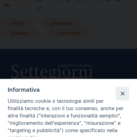
SU
Copy
Link
Affitti
protesta
studenti
università
Informativa
Utilizziamo cookie o tecnologie simili per
Direttore Responsabile Giuseppe Rabita
finalità tecniche e, con il tuo consenso, anche per
Direttore Amministrativo Salvatore Bruno
Editore e Proprietà Opera di Religione della Diocesi di Piazza
altre finalità ("interazioni e funzionalità semplici",
Armerina,
"miglioramento dell'esperienza", "misurazione" e
Via Cammarata, 21 – Piazza Armerina
"targeting e pubblicità") come specificato nella
P. I. 01121870867