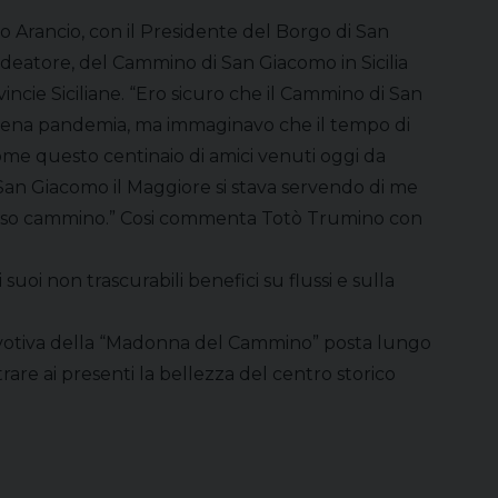
o Arancio, con il Presidente del Borgo di San
deatore, del Cammino di San Giacomo in Sicilia
ncie Siciliane. “Ero sicuro che il Cammino di San
a piena pandemia, ma immaginavo che il tempo di
come questo centinaio di amici venuti oggi da
e San Giacomo il Maggiore si stava servendo di me
lioso cammino.” Cosi commenta Totò Trumino con
oi non trascurabili benefici su flussi e sulla
a votiva della “Madonna del Cammino” posta lungo
re ai presenti la bellezza del centro storico