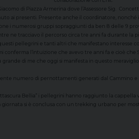
collaborazione con Enit.
 Giacomo di Piazza Armerina dove l’Assessore Sig. Concett
to ai presenti. Presente anche il coordinatore, nonché i
one i numerosi gruppi sopraggiunti da ben 8 delle 9 provi
ntre ne tracciavo il percorso circa tre anni fa durante l
questi pellegrini e tanti altri che manifestano interesse 
 e mi conferma l’intuizione che avevo tre anni fa e cioè ch
 grande di me che oggi si manifesta in questo meravig
ngente numero di pernottamenti generati dal Cammino e i su
ttascura Bellia” i pellegrini hanno raggiunto la cappell
 giornata si è conclusa con un trekking urbano per mostra