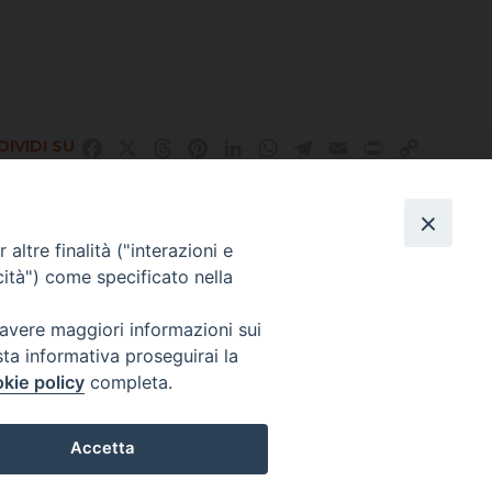
IVIDI SU
Facebook
X
Threads
Pinterest
LinkedIn
WhatsApp
Telegram
Email
Print
Copy
Link
altre finalità ("interazioni e
Direttore Responsabile Giuseppe Rabita
cità") come specificato nella
Direttore Amministrativo Salvatore Bruno
Editore e Proprietà Opera di Religione della Diocesi di Piazza Armerina,
Via Cammarata, 21 – Piazza Armerina
 avere maggiori informazioni sui
P. I. 01121870867
sta informativa proseguirai la
Autorizzazione Tribunale di Enna n. 113 del 24/2/2007
kie policy
completa.
CHI SIAMO
PRIVACY POLICY
Accetta