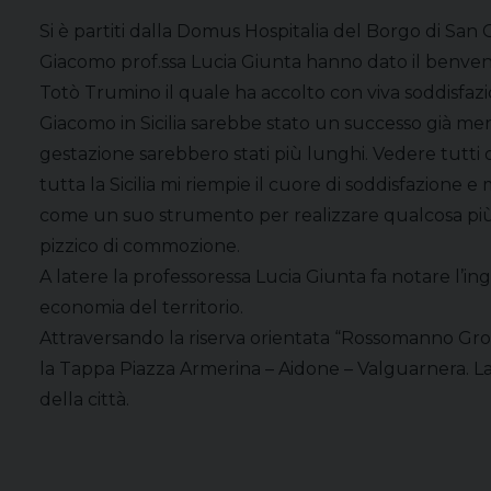
Si è partiti dalla Domus Hospitalia del Borgo di San
Giacomo prof.ssa Lucia Giunta hanno dato il benvenu
Totò Trumino il quale ha accolto con viva soddisfazi
Giacomo in Sicilia sarebbe stato un successo già me
gestazione sarebbero stati più lunghi. Vedere tutti 
tutta la Sicilia mi riempie il cuore di soddisfazione
come un suo strumento per realizzare qualcosa più
pizzico di commozione.
A latere la professoressa Lucia Giunta fa notare l’i
economia del territorio.
Attraversando la riserva orientata “Rossomanno Gro
la Tappa Piazza Armerina – Aidone – Valguarnera. La
della città.