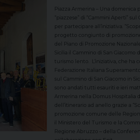
Piazza Armerina – Una domenica pr
“piazzese” di “Cammini Aperti” su
per partecipare all’iniziativa. “Scopr
progetto congiunto di promozione t
del Piano di Promozione Nazionale 
Sicilia il Cammino di San Giacomo 
turismo lento. L’iniziativa, che ha c
Federazione Italiana Superamento H
sul Cammino di San Giacomo in Sicili
sono andati tutti esauriti e ieri mat
Armerina nella Domus Hospitalia d
dell’itinerario ad anello grazie a “S
promozione comune delle Regioni 
il Ministero del Turismo e la Commi
Regione Abruzzo – della Conferenz