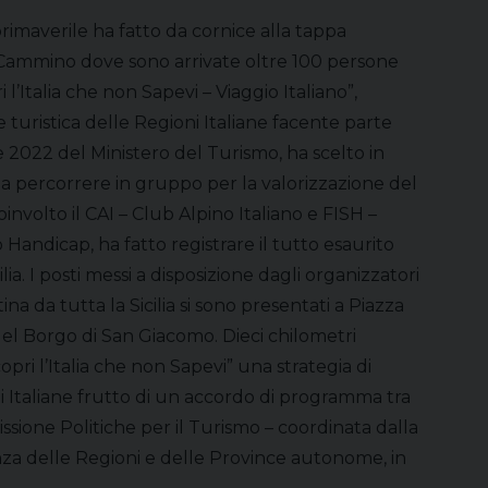
imaverile ha fatto da cornice alla tappa
l Cammino dove sono arrivate oltre 100 persone
i l’Italia che non Sapevi – Viaggio Italiano”,
uristica delle Regioni Italiane facente parte
2022 del Ministero del Turismo, ha scelto in
da percorrere in gruppo per la valorizzazione del
oinvolto il CAI – Club Alpino Italiano e FISH –
andicap, ha fatto registrare il tutto esaurito
a. I posti messi a disposizione dagli organizzatori
tina da tutta la Sicilia si sono presentati a Piazza
el Borgo di San Giacomo. Dieci chilometri
copri l’Italia che non Sapevi” una strategia di
Italiane frutto di un accordo di programma tra
ssione Politiche per il Turismo – coordinata dalla
a delle Regioni e delle Province autonome, in