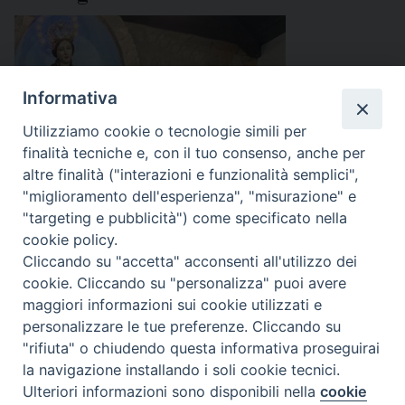
Informativa
Utilizziamo cookie o tecnologie simili per
finalità tecniche e, con il tuo consenso, anche per
altre finalità ("interazioni e funzionalità semplici",
"miglioramento dell'esperienza", "misurazione" e
"targeting e pubblicità") come specificato nella
cookie policy.
Cliccando su "accetta" acconsenti all'utilizzo dei
In questo particolare Anno Agatino, che ricorda i
cookie. Cliccando su "personalizza" puoi avere
900 anni del ritorno delle spoglie della vergine e
maggiori informazioni sui cookie utilizzati e
personalizzare le tue preferenze. Cliccando su
martire Agata da Costantinopoli a Catania, sua città
"rifiuta" o chiudendo questa informativa proseguirai
natale di cui è Patrona, anche nel piccolo oratorio di
la navigazione installando i soli cookie tecnici.
Manfria (Gela) si è voluta ricordare la memoria
Ulteriori informazioni sono disponibili nella
cookie
Preferenze Cookie
liturgica della Santa. A celebrare la Messa alla casa