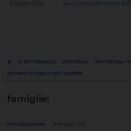
Skip
9 Agosto 2026
Santa Teresa Benedetta della
to
content
IL SETTIMANALE
EDITORIALI
NOTIZIE DAL T
ARCHIVIO STORICO SETTEGIORNI
famiglie;
VITA DIOCESANA
30 Maggio 2026