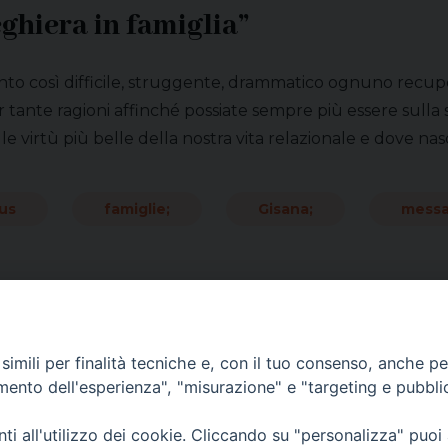
ghiera in famiglia”
o così difficile, struggente, drammatico ognuno recuperi
r tante ragioni affinché possiate sempre più essere sulla s
le virtù più belle della nostra vita relazionale e dove n
us
famiglie;
Gisana;
messa
imili per finalità tecniche e, con il tuo consenso, anche per 
amento dell'esperienza", "misurazione" e "targeting e pubbli
i all'utilizzo dei cookie. Cliccando su "personalizza" puoi