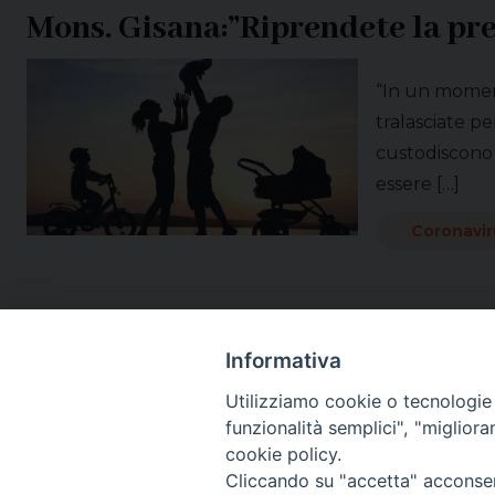
Mons. Gisana:”Riprendete la pre
“In un moment
tralasciate pe
custodiscono 
essere […]
Coronavir
Informativa
Utilizziamo cookie o tecnologie s
funzionalità semplici", "miglior
cookie policy.
Cliccando su "accetta" acconsent