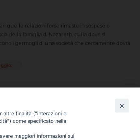
 quelle relazioni forse rimaste in sospeso o
cia della famiglia di Nazareth, culla dove si
ascono i germogli di una società che certamente dovrà
ggio;
altre finalità ("interazioni e
Direttore Responsabile Giuseppe Rabita
cità") come specificato nella
Direttore Amministrativo Salvatore Bruno
Editore e Proprietà Opera di Religione della Diocesi di Piazza Armerina,
Via Cammarata, 21 – Piazza Armerina
 avere maggiori informazioni sui