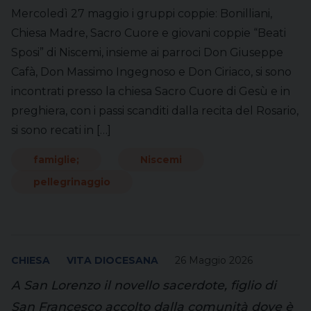
Mercoledì 27 maggio i gruppi coppie: Bonilliani,
Chiesa Madre, Sacro Cuore e giovani coppie “Beati
Sposi” di Niscemi, insieme ai parroci Don Giuseppe
Cafà, Don Massimo Ingegnoso e Don Ciriaco, si sono
incontrati presso la chiesa Sacro Cuore di Gesù e in
preghiera, con i passi scanditi dalla recita del Rosario,
si sono recati in […]
famiglie;
Niscemi
pellegrinaggio
CHIESA
VITA DIOCESANA
26 Maggio 2026
A San Lorenzo il novello sacerdote, figlio di
San Francesco accolto dalla comunità dove è