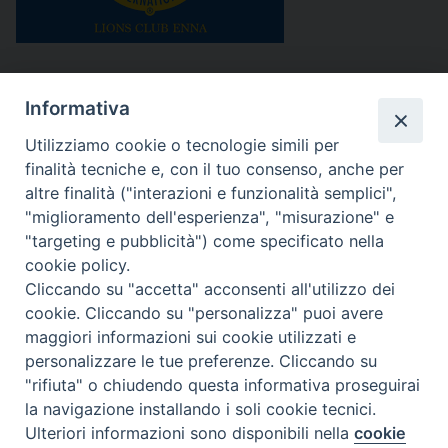
I giovani di Young Caritas della diocesi di Piazza
Informativa
Armerina hanno ricevuto il Premio Pino Grimaldi
conferito dal Lions Club di Enna, un riconoscimento
Utilizziamo cookie o tecnologie simili per
che celebra l’impegno sociale, educativo e di
finalità tecniche e, con il tuo consenso, anche per
prossimità svolto sul territorio. L’invito alla
altre finalità ("interazioni e funzionalità semplici",
"miglioramento dell'esperienza", "misurazione" e
partecipazione è arrivato dall’attuale presidente del
"targeting e pubblicità") come specificato nella
club, William Tornabene, che ha voluto valorizzare
cookie policy.
il servizio dei giovani in […]
Cliccando su "accetta" acconsenti all'utilizzo dei
cookie. Cliccando su "personalizza" puoi avere
Caritas
giovani
maggiori informazioni sui cookie utilizzati e
Lions club
personalizzare le tue preferenze. Cliccando su
"rifiuta" o chiudendo questa informativa proseguirai
la navigazione installando i soli cookie tecnici.
Ulteriori informazioni sono disponibili nella
cookie
Preferenze Cookie