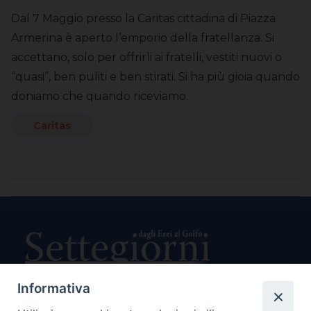
Dal 7 Maggio presso la Caritas cittadina di Piazza
Armerina è aperto l’emporio della fratellanza. Si
accettano, solo per offrirli ai fratelli, vestiti nuovi o
“quasi”, ben puliti e ben stirati. Si ha più gioia quando
doniamo che quando riceviamo.
Caritas
Informativa