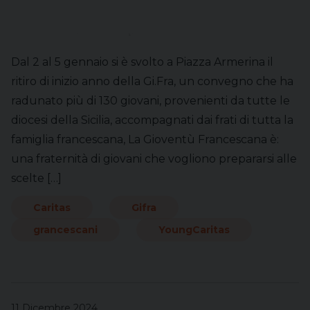
Dal 2 al 5 gennaio si è svolto a Piazza Armerina il
ritiro di inizio anno della Gi.Fra, un convegno che ha
radunato più di 130 giovani, provenienti da tutte le
diocesi della Sicilia, accompagnati dai frati di tutta la
famiglia francescana, La Gioventù Francescana è:
una fraternità di giovani che vogliono prepararsi alle
scelte […]
Caritas
Gifra
grancescani
YoungCaritas
11 Dicembre 2024