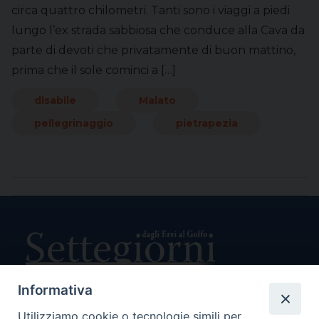
circa quattro chilometri. Tanti sono i viaggi a piedi
lungo l’ex strada sabbiosa che conduce alla Cava da
parte di devoti che privatamente di buon mattino,
prima che il sole cominci a […]
disabile
Malato
pellegrinaggio
pietrapezia
Informativa
Utilizziamo cookie o tecnologie simili per
Direttore Responsabile Giuseppe Rabita