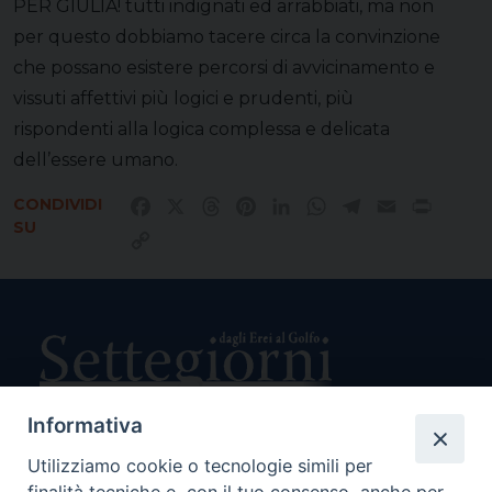
PER GIULIA! tutti indignati ed arrabbiati, ma non
per questo dobbiamo tacere circa la convinzione
che possano esistere percorsi di avvicinamento e
vissuti affettivi più logici e prudenti, più
rispondenti alla logica complessa e delicata
dell’essere umano.
CONDIVIDI
Facebook
X
Threads
Pinterest
LinkedIn
WhatsApp
Telegram
Email
Print
SU
Copy
Link
Informativa
Utilizziamo cookie o tecnologie simili per
Direttore Responsabile Giuseppe Rabita
Direttore Amministrativo Salvatore Bruno