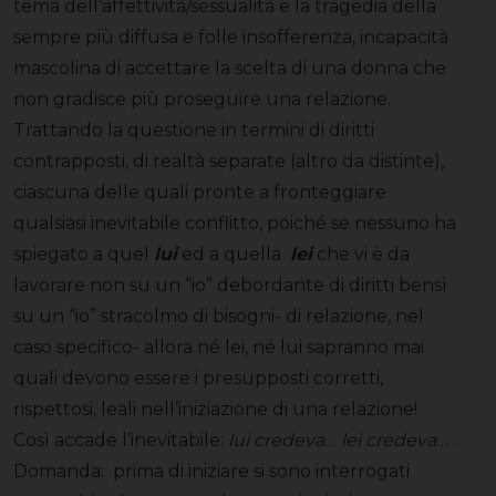
tema dell’affettività/sessualità e la tragedia della
sempre più diffusa e folle insofferenza, incapacità
mascolina di accettare la scelta di una donna che
non gradisce più proseguire una relazione.
Trattando la questione in termini di diritti
contrapposti, di realtà separate (altro da distinte),
ciascuna delle quali pronte a fronteggiare
qualsiasi inevitabile conflitto, poiché se nessuno ha
spiegato a quel
lui
ed a quella
lei
che vi è da
lavorare non su un “io” debordante di diritti bensì
su un “io” stracolmo di bisogni- di relazione, nel
caso specifico- allora né lei, né lui sapranno mai
quali devono essere i presupposti corretti,
rispettosi, leali nell’iniziazione di una relazione!
Così accade l’inevitabile:
lui credeva
…
lei credeva
… .
Domanda: prima di iniziare si sono interrogati