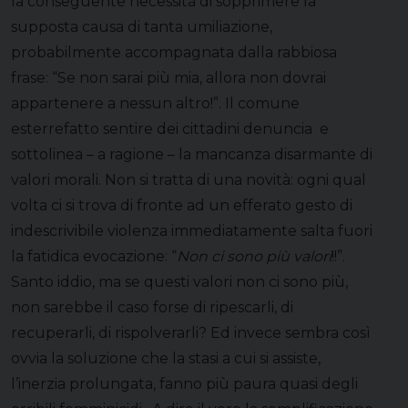
la conseguente necessità di sopprimere la
supposta causa di tanta umiliazione,
probabilmente accompagnata dalla rabbiosa
frase: “Se non sarai più mia, allora non dovrai
appartenere a nessun altro!”. Il comune
esterrefatto sentire dei cittadini denuncia e
sottolinea – a ragione – la mancanza disarmante di
valori morali. Non si tratta di una novità: ogni qual
volta ci si trova di fronte ad un efferato gesto di
indescrivibile violenza immediatamente salta fuori
la fatidica evocazione: “
Non ci sono più valori
!!”.
Santo iddio, ma se questi valori non ci sono più,
non sarebbe il caso forse di ripescarli, di
recuperarli, di rispolverarli? Ed invece sembra così
ovvia la soluzione che la stasi a cui si assiste,
l’inerzia prolungata, fanno più paura quasi degli