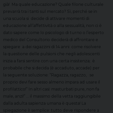
già! Ma quale educazione? Quale filone culturale
prevarrà tra i tanti sul mercato? Sì, perché se in
una scuola si decide di attivare momenti di
educazione all’affettività o alla sessualità, non ci è
dato sapere come lo psicologo di turno o l’esperto
medico del Consultorio deciderà di affrontare e
spiegare a dei ragazzini di 14 anni come risolvere
la questione delle pulsioni che negli adolescenti
inizia a farsi sentire con una certa insistenza; è
probabile che si decida (è accaduto, accade) per
la seguente soluzione: “Ragazza, ragazzo, se
proprio devi fare sesso almeno impara ad usare il
profilattico!” In altri casi: masturbati pure, non fa
male, anzi!” … il massimo della vetta raggiungibile
dalla adulta sapienza umana è questa! La
spiegazione è semplice: tutto deve rispondere a