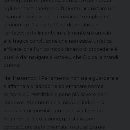
conseguenza il percorso educativo per i propri
figli. Per tanti sarebbe sufficiente acquistare un
manuale su internet ed iniziarsi al semplice ed
economico “Fai da te”! Così di tentativo in
tentativo, di fallimento in fallimento si è arrivati
alla tragica conclusione che non esiste un’etica
efficace, che l’unico modo rimasto di procedere è
quello del navigare a vista e…. che Dio ce la mandi
buona!
Nel frattempo il Parlamento non sta a guardare e
si affanna a predisporre ed emanare norme
sempre più restrittive e pene più severe per i
colpevoli. Al contempo si inizia ad indicare la
scuola come possibile punto di svolta! Ecco…
finalmente l’educazione, questa
illustre
conosciuta
è stata chiamata in causa! Era ora,