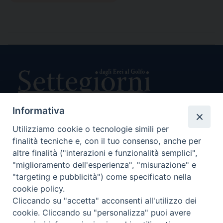
Informativa
Utilizziamo cookie o tecnologie simili per
Direttore Responsabile Giuseppe Rabita
finalità tecniche e, con il tuo consenso, anche per
Direttore Amministrativo Salvatore Bruno
Editore e Proprietà Opera di Religione della Diocesi di Piazza
altre finalità ("interazioni e funzionalità semplici",
Armerina,
"miglioramento dell'esperienza", "misurazione" e
Via Cammarata, 21 – Piazza Armerina
"targeting e pubblicità") come specificato nella
P. I. 01121870867
cookie policy.
Autorizzazione Tribunale di Enna n. 113 del 24/2/2007
Cliccando su "accetta" acconsenti all'utilizzo dei
SEGUICI SU:
cookie. Cliccando su "personalizza" puoi avere