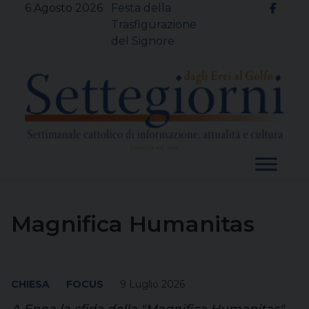
Skip
6 Agosto 2026
Festa della
to
Trasfigurazione
content
del Signore
Magnifica Humanitas
CHIESA
FOCUS
9 Luglio 2026
A Enna la sfida della "Magnifica Humanitas"