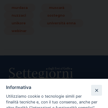
murdaca
muscarà
nuzzaci
sostegno
unikore
università enna
webinar
Informativa
Utilizziamo cookie o tecnologie simili per
Direttore Responsabile Giuseppe Rabita
finalità tecniche e, con il tuo consenso, anche per
Direttore Amministrativo Salvatore Bruno
Editore e Proprietà Opera di Religione della Diocesi di Piazza
altre finalità ("interazioni e funzionalità semplici",