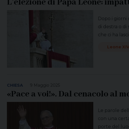
L’elezione di Papa Leone: impat
Dopo i giorni 
di destra o di
che ci ha lasc
Leone XI
CHIESA
9 Maggio 2025
«Pace a voi!». Dal cenacolo al m
Le parole del
con una certa
porte del luog