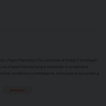
io, Papa Francesco ha concesso ai fedeli il privilegio
o una chiesa francescana e sostando in preghiera
 solite condizioni (confessione, comunione eucaristica
presepe