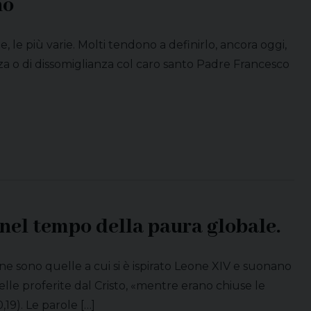
no
, le più varie. Molti tendono a definirlo, ancora oggi,
lianza o di dissomiglianza col caro santo Padre Francesco
V nel tempo della paura globale.
ne sono quelle a cui si è ispirato Leone XIV e suonano
le proferite dal Cristo, «mentre erano chiuse le
19). Le parole […]