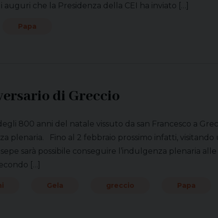
i auguri che la Presidenza della CEI ha inviato […]
Papa
versario di Greccio
degli 800 anni del natale vissuto da san Francesco a Grecc
za plenaria. Fino al 2 febbraio prossimo infatti, visitand
esepe sarà possibile conseguire l’indulgenza plenaria alle
econdo […]
i
Gela
greccio
Papa