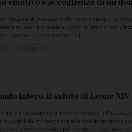
to emotivo e accoglienza di un do
dell’elezione di Papa Leone XIV il web è intasato da notizie
 sinistra ed, inoltre, si tende a coglierne i tratti di somig
iati. É sempre celata la tentazione […]
V
Papa
ondo intero, il saluto di Leone XI
la liturgia pasquale della II domenica dopo la Resurrezio
 musicalità dal momento che esse sono innanzitutto quel
o dove si trovavano i discepoli per timore dei Giudei» (20,