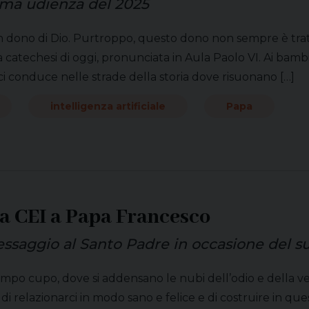
ima udienza del 2025
 un dono di Dio. Purtroppo, questo dono non sempre è tratt
 catechesi di oggi, pronunciata in Aula Paolo VI. Ai bambini
 ci conduce nelle strade della storia dove risuonano […]
intelligenza artificiale
Papa
la CEI a Papa Francesco
messaggio al Santo Padre in occasione del 
mpo cupo, dove si addensano le nubi dell’odio e della ven
di relazionarci in modo sano e felice e di costruire in qu