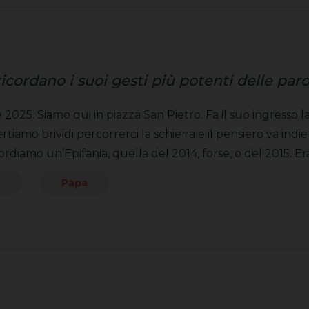
ricordano i suoi gesti più potenti delle paro
e 2025. Siamo qui in piazza San Pietro. Fa il suo ingresso
ertiamo brividi percorrerci la schiena e il pensiero va in
rdiamo un’Epifania, quella del 2014, forse, o del 2015. Er
o
Papa