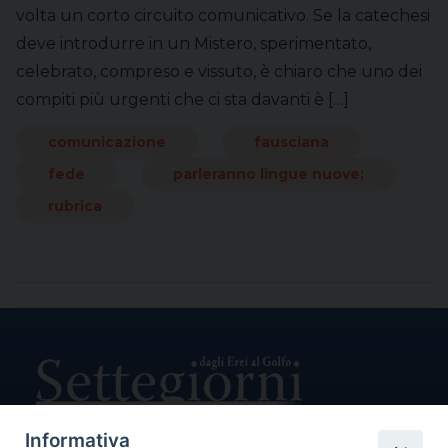
volta un corto circuito comunicativo. Se la catechesi
deve introdurre in un Mistero, sperimentato,
celebrato, compreso e vissuto, è chiaro che uno dei
compiti più urgenti che ci sta davanti è […]
comunicazione
fausciana
fede
parleranno lingue nuove;
rubrica
Informativa