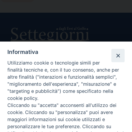
Informativa
Utilizziamo cookie o tecnologie simili per
Direttore Responsabile Giuseppe Rabita
finalità tecniche e, con il tuo consenso, anche per
Direttore Amministrativo Salvatore Bruno
Editore e Proprietà Opera di Religione della Diocesi di Piazza
altre finalità ("interazioni e funzionalità semplici",
Armerina,
"miglioramento dell'esperienza", "misurazione" e
Via Cammarata, 21 – Piazza Armerina
"targeting e pubblicità") come specificato nella
P. I. 01121870867
cookie policy.
Autorizzazione Tribunale di Enna n. 113 del 24/2/2007
Cliccando su "accetta" acconsenti all'utilizzo dei
SEGUICI SU:
cookie. Cliccando su "personalizza" puoi avere
maggiori informazioni sui cookie utilizzati e
personalizzare le tue preferenze. Cliccando su