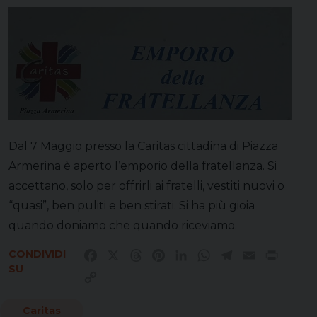
Dal 7 Maggio presso la Caritas cittadina di Piazza
Armerina è aperto l’emporio della fratellanza. Si
accettano, solo per offrirli ai fratelli, vestiti nuovi o
“quasi”, ben puliti e ben stirati. Si ha più gioia
quando doniamo che quando riceviamo.
CONDIVIDI
Facebook
X
Threads
Pinterest
LinkedIn
WhatsApp
Telegram
Email
Print
SU
Copy
Link
Caritas