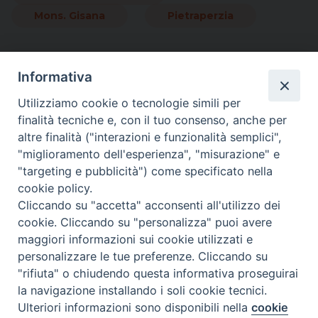
Mons. Gisana
Pietraperzia
Informativa
Pagine:
«
1
...
6
7
8
9
10
11
12
...
48
»
Utilizziamo cookie o tecnologie simili per
finalità tecniche e, con il tuo consenso, anche per
altre finalità ("interazioni e funzionalità semplici",
"miglioramento dell'esperienza", "misurazione" e
"targeting e pubblicità") come specificato nella
cookie policy.
Cliccando su "accetta" acconsenti all'utilizzo dei
cookie. Cliccando su "personalizza" puoi avere
maggiori informazioni sui cookie utilizzati e
Direttore Responsabile Giuseppe Rabita
personalizzare le tue preferenze. Cliccando su
Direttore Amministrativo Salvatore Bruno
"rifiuta" o chiudendo questa informativa proseguirai
Editore e Proprietà Opera di Religione della Diocesi di Piazza
Armerina,
la navigazione installando i soli cookie tecnici.
Via Cammarata, 21 – Piazza Armerina
Ulteriori informazioni sono disponibili nella
cookie
Preferenze Cookie
P. I. 01121870867