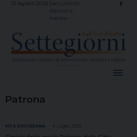
Skip
10 Agosto 2026
San Lorenzo,
to
diacono e
content
martire
Patrona
VITA DIOCESANA
4 Luglio 2026
Grande festa per la Patrona della Città