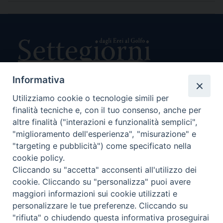
Informativa
Utilizziamo cookie o tecnologie simili per
Direttore Responsabile Giuseppe Rabita
finalità tecniche e, con il tuo consenso, anche per
Direttore Amministrativo Salvatore Bruno
Editore e Proprietà Opera di Religione della Diocesi di Piazza
altre finalità ("interazioni e funzionalità semplici",
Armerina,
"miglioramento dell'esperienza", "misurazione" e
Via Cammarata, 21 – Piazza Armerina
"targeting e pubblicità") come specificato nella
P. I. 01121870867
cookie policy.
Autorizzazione Tribunale di Enna n. 113 del 24/2/2007
Cliccando su "accetta" acconsenti all'utilizzo dei
SEGUICI SU:
cookie. Cliccando su "personalizza" puoi avere
maggiori informazioni sui cookie utilizzati e
personalizzare le tue preferenze. Cliccando su
"rifiuta" o chiudendo questa informativa proseguirai
CHI SIAMO
PRIVACY POLICY