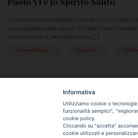
Paolo VI e lo Spirito Santo
I cinquanta giorni pasquali culminano con un dono del
accompagnati dalla rubrica “Lo Spirito Santo nei Papi”
Giovanni Paolo II, Benedetto XVI e […]
celona filippo;
paolo VI;
spiri
Informativa
Utilizziamo cookie o tecnologie s
funzionalità semplici", "miglior
cookie policy.
Cliccando su "accetta" acconsent
cookie utilizzati e personalizza