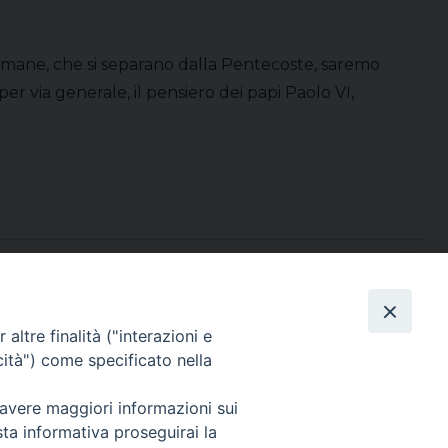
timane, che si separano dalla Pentecoste, saremo
r via generale, il pensiero dei papi Paolo VI,
Direttore Responsabile Giuseppe Rabita
altre finalità ("interazioni e
Direttore Amministrativo Salvatore Bruno
cità") come specificato nella
Editore e Proprietà Opera di Religione della Diocesi di Piazza Armerina,
Via Cammarata, 21 – Piazza Armerina
 avere maggiori informazioni sui
P. I. 01121870867
Autorizzazione Tribunale di Enna n. 113 del 24/2/2007
sta informativa proseguirai la