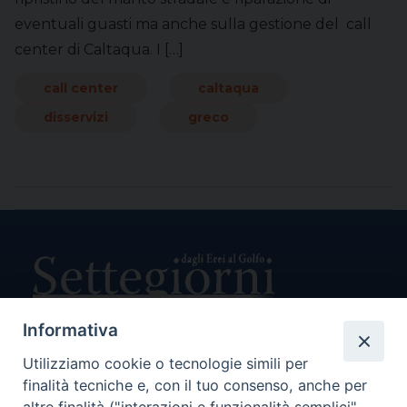
eventuali guasti ma anche sulla gestione del call
center di Caltaqua. I […]
call center
caltaqua
disservizi
greco
Informativa
Utilizziamo cookie o tecnologie simili per
Direttore Responsabile Giuseppe Rabita
finalità tecniche e, con il tuo consenso, anche per
Direttore Amministrativo Salvatore Bruno
Editore e Proprietà Opera di Religione della Diocesi di Piazza