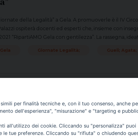
a”
ornate della Legalità” a Gela. A promuoverle è il IV Circo
 Palazzi ospiterà docenti ed esperti che, insieme con inse
 2021 “RipartiAMO Gela con gentilezza”. La rassegna, ideat
 Gela
Giornate Legalità;
Gueli; Agata;
imili per finalità tecniche e, con il tuo consenso, anche per 
amento dell'esperienza", "misurazione" e "targeting e pubbli
i all'utilizzo dei cookie. Cliccando su "personalizza" puoi
re le tue preferenze. Cliccando su "rifiuta" o chiudendo que