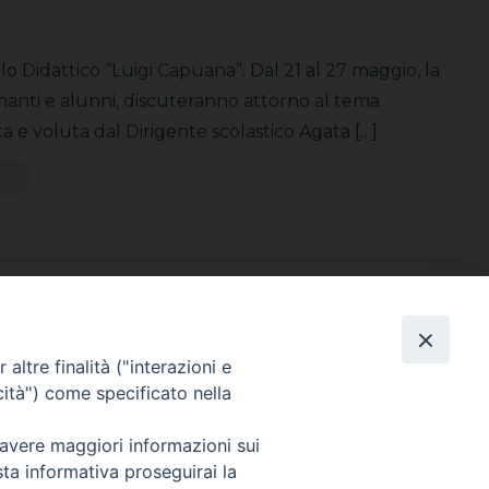
lo Didattico “Luigi Capuana”. Dal 21 al 27 maggio, la
gnanti e alunni, discuteranno attorno al tema
a e voluta dal Dirigente scolastico Agata […]
Direttore Responsabile Giuseppe Rabita
altre finalità ("interazioni e
Direttore Amministrativo Salvatore Bruno
cità") come specificato nella
Editore e Proprietà Opera di Religione della Diocesi di Piazza Armerina,
Via Cammarata, 21 – Piazza Armerina
 avere maggiori informazioni sui
P. I. 01121870867
Autorizzazione Tribunale di Enna n. 113 del 24/2/2007
sta informativa proseguirai la