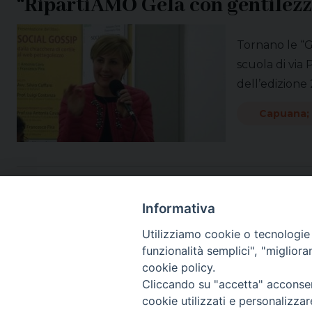
“RipartiAMO Gela con gentilezz
Tornano le “Gi
scuola di via
dell’edizione
Capuana;
Informativa
Utilizziamo cookie o tecnologie s
funzionalità semplici", "miglior
cookie policy.
Cliccando su "accetta" acconsent
cookie utilizzati e personalizza