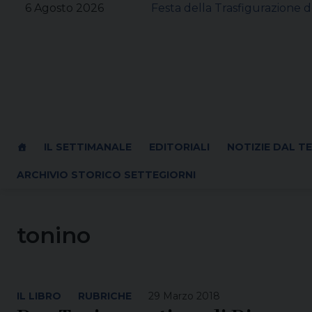
Skip
6 Agosto 2026
Festa della Trasfigurazione d
to
content
IL SETTIMANALE
EDITORIALI
NOTIZIE DAL T
ARCHIVIO STORICO SETTEGIORNI
tonino
IL LIBRO
RUBRICHE
29 Marzo 2018