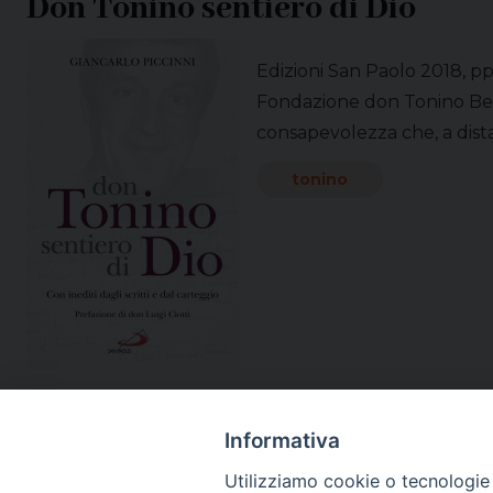
Don Tonino sentiero di Dio
Edizioni San Paolo 2018, pp.
Fondazione don Tonino Bello
consapevolezza che, a dista
tonino
Informativa
Utilizziamo cookie o tecnologie s