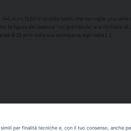
 144, euro 12,50 In questo testo, che raccoglie una serie d
, la figura del pastore “col grembiule” si arricchisce di 
nza di 25 anni dalla sua scomparsa, egli resta […]
imili per finalità tecniche e, con il tuo consenso, anche per 