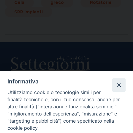
Gela
greco
Rotatorie
SRR Impianti
Informativa
Utilizziamo cookie o tecnologie simili per
Direttore Responsabile Giuseppe Rabita
finalità tecniche e, con il tuo consenso, anche per
Direttore Amministrativo Salvatore Bruno
Editore e Proprietà Opera di Religione della Diocesi di Piazza
altre finalità ("interazioni e funzionalità semplici",
Armerina,
"miglioramento dell'esperienza", "misurazione" e
Via Cammarata, 21 – Piazza Armerina
"targeting e pubblicità") come specificato nella
P. I. 01121870867
cookie policy.
Autorizzazione Tribunale di Enna n. 113 del 24/2/2007