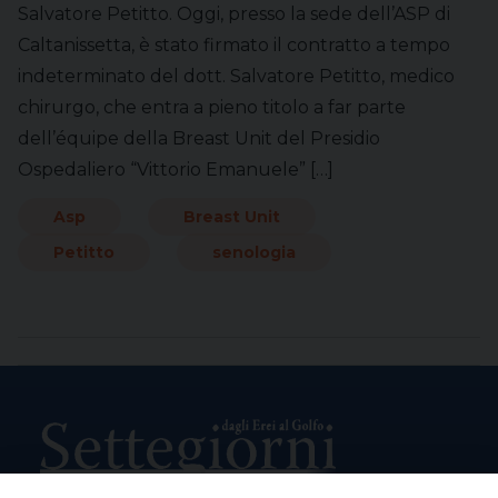
Salvatore Petitto. Oggi, presso la sede dell’ASP di
Caltanissetta, è stato firmato il contratto a tempo
indeterminato del dott. Salvatore Petitto, medico
chirurgo, che entra a pieno titolo a far parte
dell’équipe della Breast Unit del Presidio
Ospedaliero “Vittorio Emanuele” […]
Asp
Breast Unit
Petitto
senologia