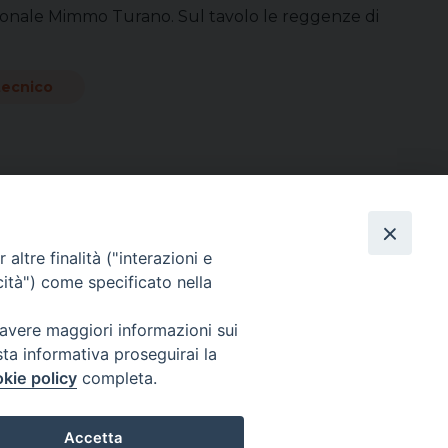
ssionale Mimmo Turano. Sul tavolo le reggenze di
tecnico
altre finalità ("interazioni e
Direttore Responsabile Giuseppe Rabita
cità") come specificato nella
Direttore Amministrativo Salvatore Bruno
Editore e Proprietà Opera di Religione della Diocesi di Piazza Armerina,
Via Cammarata, 21 – Piazza Armerina
 avere maggiori informazioni sui
P. I. 01121870867
sta informativa proseguirai la
Autorizzazione Tribunale di Enna n. 113 del 24/2/2007
kie policy
completa.
CHI SIAMO
PRIVACY POLICY
Accetta