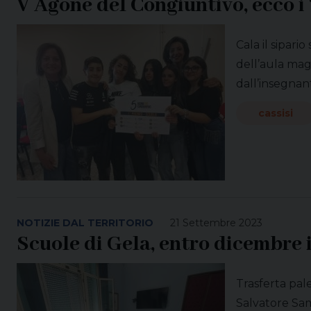
V Agone del Congiuntivo, ecco i 
Cala il sipari
dell’aula magn
dall’insegnant
cassisi
NOTIZIE DAL TERRITORIO
21 Settembre 2023
Scuole di Gela, entro dicembre 
Trasferta pal
Salvatore Samm