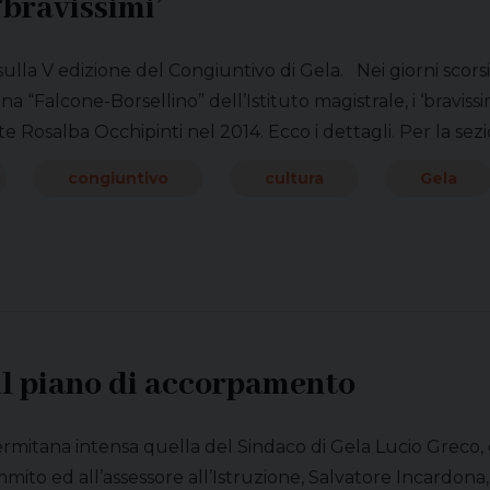
‘bravissimi’
o sulla V edizione del Congiuntivo di Gela. Nei giorni scors
a “Falcone-Borsellino” dell’Istituto magistrale, i ‘bravissim
e Rosalba Occhipinti nel 2014. Ecco i dettagli. Per la sezi
congiuntivo
cultura
Gela
il piano di accorpamento
ermitana intensa quella del Sindaco di Gela Lucio Greco,
ito ed all’assessore all’Istruzione, Salvatore Incardona, h