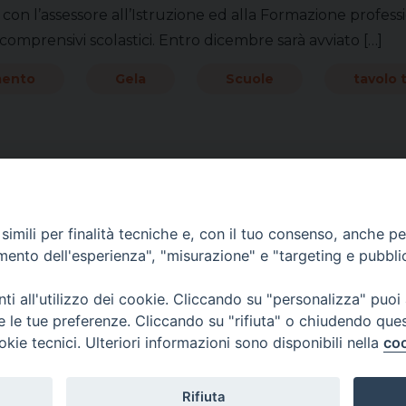
 con l’assessore all’Istruzione ed alla Formazione profe
ti comprensivi scolastici. Entro dicembre sarà avviato […]
mento
Gela
Scuole
tavolo 
imili per finalità tecniche e, con il tuo consenso, anche per 
amento dell'esperienza", "misurazione" e "targeting e pubbli
i all'utilizzo dei cookie. Cliccando su "personalizza" puoi
re le tue preferenze. Cliccando su "rifiuta" o chiudendo que
okie tecnici. Ulteriori informazioni sono disponibili nella
coo
Rifiuta