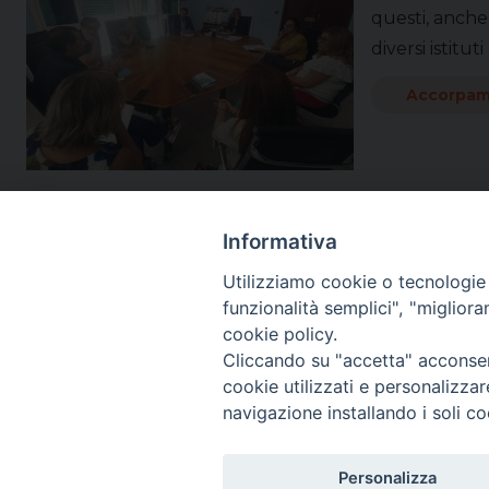
questi, anche
diversi istitu
Accorpa
Informativa
Utilizziamo cookie o tecnologie s
funzionalità semplici", "miglior
cookie policy.
Cliccando su "accetta" acconsent
cookie utilizzati e personalizza
navigazione installando i soli co
SEGUICI SU:
Personalizza