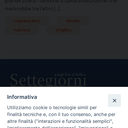
grande poeta – sarebbe stupida presunzione che
rivelerebbe tra l’altro […]
crapanzano;
dante;
rubrica;
Virgilio;
Informativa
Utilizziamo cookie o tecnologie simili per
Direttore Responsabile Giuseppe Rabita
finalità tecniche e, con il tuo consenso, anche per
Direttore Amministrativo Salvatore Bruno
Editore e Proprietà Opera di Religione della Diocesi di Piazza
altre finalità ("interazioni e funzionalità semplici",
Armerina,