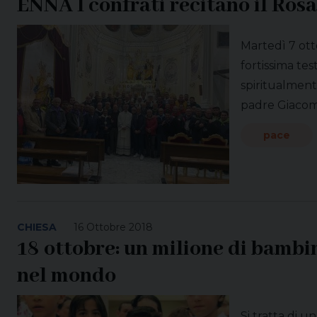
ENNA I confrati recitano il Rosa
Martedì 7 ott
fortissima tes
spiritualment
padre Giacom
pace
CHIESA
16 Ottobre 2018
18 ottobre: un milione di bambini
nel mondo
Si tratta di 