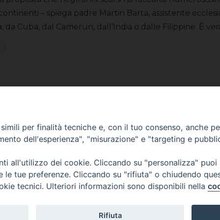
i continenti – spiega padre Martin Barta, assistente eccle
a, da Cuba, dal Camerun, dall’India o dalle Filippine. È v
imili per finalità tecniche e, con il tuo consenso, anche per 
amento dell'esperienza", "misurazione" e "targeting e pubbli
i all'utilizzo dei cookie. Cliccando su "personalizza" puoi
re le tue preferenze. Cliccando su "rifiuta" o chiudendo que
okie tecnici. Ulteriori informazioni sono disponibili nella
coo
Rifiuta