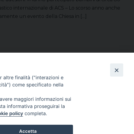
siastico internazionale di ACS – Lo scorso anno anche
eramente un evento della Chiesa in […]
altre finalità ("interazioni e
Direttore Responsabile Giuseppe Rabita
cità") come specificato nella
Direttore Amministrativo Salvatore Bruno
Editore e Proprietà Opera di Religione della Diocesi di Piazza Armerina,
Via Cammarata, 21 – Piazza Armerina
 avere maggiori informazioni sui
P. I. 01121870867
sta informativa proseguirai la
Autorizzazione Tribunale di Enna n. 113 del 24/2/2007
kie policy
completa.
CHI SIAMO
PRIVACY POLICY
Accetta