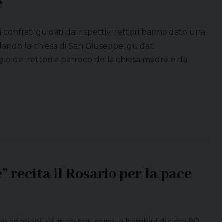
e
confrati guidati dai rispettivi rettori hanno dato una
llando la chiesa di San Giuseppe, guidati
io dei rettori e parroco della chiesa madre e da
” recita il Rosario per la pace
ime adesioni. «Hanno partecipato bambini di circa 80