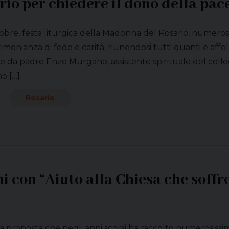
rio per chiedere il dono della pac
obre, festa liturgica della Madonna del Rosario, numerosi 
timonianza di fede e carità, riunendosi tutti quanti e affo
e da padre Enzo Murgano, assistente spirituale del colleg
o […]
Rosario
 con “Aiuto alla Chiesa che soffre
una proposta che negli anni scorsi ha raccolto numerosiss