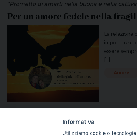
“Prometto di amarti nella buona e nella cattiva
Per un amore fedele nella fragil
La relazione 
impone una co
essere sempre
[…]
Amore
Informativa
Utilizziamo cookie o tecnologie s