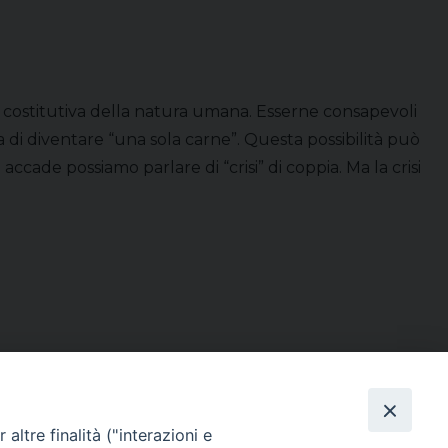
è costitutiva della natura umana. Esserne consapevoli
di diventare “una sola carne”. Questa possibilità può
cade possiamo parlare di “crisi” di coppia. Ma la crisi
altre finalità ("interazioni e
Direttore Responsabile Giuseppe Rabita