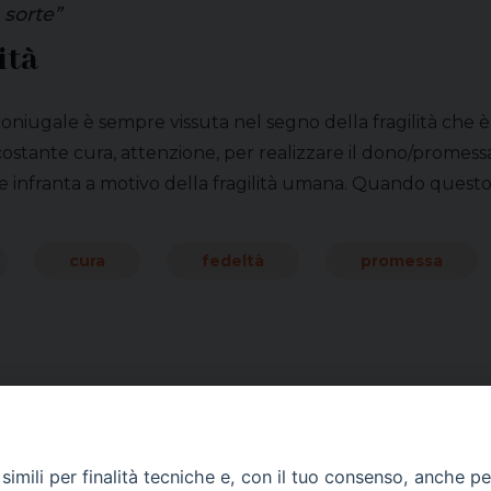
 sorte”
ità
coniugale è sempre vissuta nel segno della fragilità che 
stante cura, attenzione, per realizzare il dono/promessa 
 infranta a motivo della fragilità umana. Quando questo ac
cura
fedeltà
promessa
imili per finalità tecniche e, con il tuo consenso, anche per 