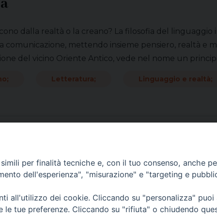
ia
cono dalla realtà o la creano? La filosofia del linguagg
 comunicazione, mettendo insieme pensiero, realtà e modal
one del vicino Oriente Antico, vede nel nome un principio 
no;
Letteratura;
Linguaggio e realtà;
imili per finalità tecniche e, con il tuo consenso, anche per 
amento dell'esperienza", "misurazione" e "targeting e pubbli
i all'utilizzo dei cookie. Cliccando su "personalizza" puoi
re le tue preferenze. Cliccando su "rifiuta" o chiudendo que