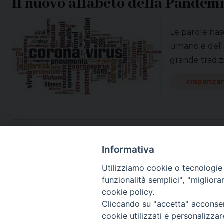
Il nuovo alfabeto della Pandem
Le parole nas
umano e della
grande tradizi
crapanza
Informativa
Utilizziamo cookie o tecnologie s
funzionalità semplici", "miglior
cookie policy.
Cliccando su "accetta" acconsent
cookie utilizzati e personalizza