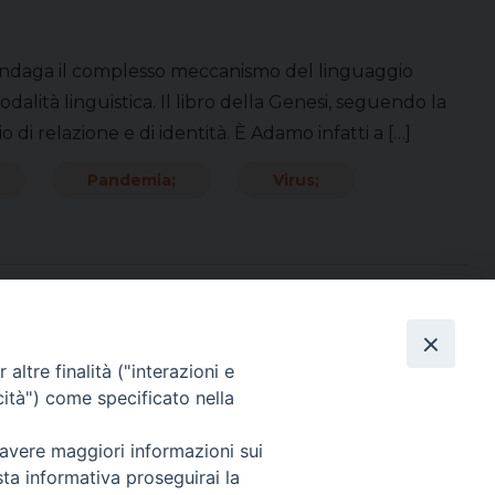
io indaga il complesso meccanismo del linguaggio
ità linguistica. Il libro della Genesi, seguendo la
di relazione e di identità. È Adamo infatti a […]
Pandemia;
Virus;
Direttore Responsabile Giuseppe Rabita
altre finalità ("interazioni e
Direttore Amministrativo Salvatore Bruno
cità") come specificato nella
Editore e Proprietà Opera di Religione della Diocesi di Piazza Armerina,
Via Cammarata, 21 – Piazza Armerina
 avere maggiori informazioni sui
P. I. 01121870867
Autorizzazione Tribunale di Enna n. 113 del 24/2/2007
sta informativa proseguirai la