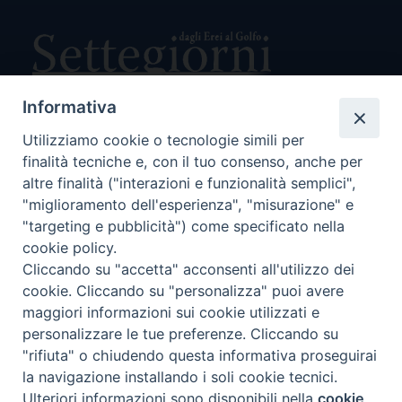
Informativa
Utilizziamo cookie o tecnologie simili per
Direttore Responsabile Giuseppe Rabita
finalità tecniche e, con il tuo consenso, anche per
Direttore Amministrativo Salvatore Bruno
Editore e Proprietà Opera di Religione della Diocesi di Piazza
altre finalità ("interazioni e funzionalità semplici",
Armerina,
"miglioramento dell'esperienza", "misurazione" e
Via Cammarata, 21 – Piazza Armerina
"targeting e pubblicità") come specificato nella
P. I. 01121870867
cookie policy.
Autorizzazione Tribunale di Enna n. 113 del 24/2/2007
Cliccando su "accetta" acconsenti all'utilizzo dei
SEGUICI SU:
cookie. Cliccando su "personalizza" puoi avere
maggiori informazioni sui cookie utilizzati e
personalizzare le tue preferenze. Cliccando su
"rifiuta" o chiudendo questa informativa proseguirai
CHI SIAMO
PRIVACY POLICY
la navigazione installando i soli cookie tecnici.
Ulteriori informazioni sono disponibili nella
cookie
Preferenze Cookie