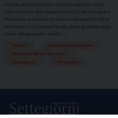
individuata nel prezioso affresco esistente nella
volta centrale della basilica Maria SS del Mazzaro a
Mazzarino. A sostenerlo, dopo studi approfonditi e
pubblicati, è Giuseppe Ferreri, attivo studioso della
Storia cittadina ed in modo […]
ferreri
Madonna del Mazzaro
Marchese Enrico del Vasto
mazzapica
Mazzarino