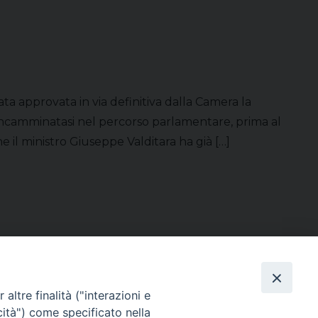
tata approvata in via definitiva dalla Camera la
oi incamminatasi nel percorso parlamentare, prima al
e il ministro Giuseppe Valditara ha già […]
altre finalità ("interazioni e
Direttore Responsabile Giuseppe Rabita
cità") come specificato nella
Direttore Amministrativo Salvatore Bruno