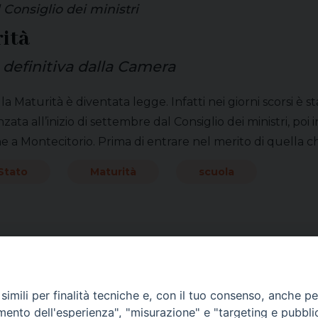
 Consiglio dei ministri
ità
a definitiva dalla Camera
la Maturità è diventata legge. Infatti nei giorni scorsi è s
zata all’inizio di settembre dal Consiglio dei ministri, p
e a Montecitorio. Prima di entrare nel merito di quella ch
Stato
Maturità
scuola
imili per finalità tecniche e, con il tuo consenso, anche per 
amento dell'esperienza", "misurazione" e "targeting e pubbli