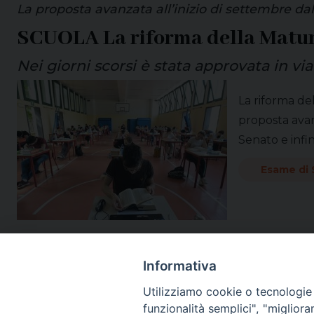
La proposta avanzata all’inizio di settembre dal
SCUOLA La riforma della Matur
Nei giorni scorsi è stata approvata in vi
La riforma del
proposta avan
Senato e infin
Esame di 
Informativa
Utilizziamo cookie o tecnologie s
funzionalità semplici", "miglior