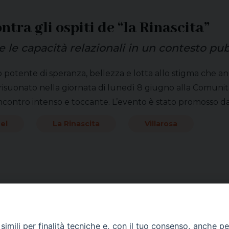
ra gli ospiti de “la Rinascita”
e le capacità relazionali in un contesto pu
potente di speranza, bellezza e lotta allo stigma che an
isuonato nella giornata di lunedì 8 giugno alla Comunità T
incontro intenso e toccante. L’evento è stato promosso da
el
La Rinascita
Villarosa
imili per finalità tecniche e, con il tuo consenso, anche per 