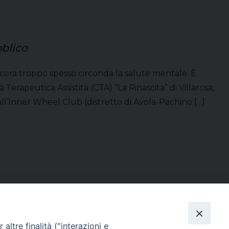
bblico
cora troppo spesso circonda la salute mentale. È
erapeutica Assistita (CTA) “La Rinascita” di Villarosa,
ll’Inner Wheel Club (distretto di Avola-Pachino […]
altre finalità ("interazioni e