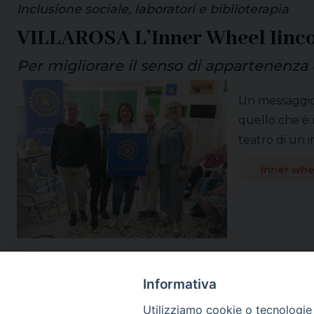
Inclusione sociale, laboratori e biblioterapia
VILLAROSA L’Inner Wheel Iincont
Per migliorare il senso di appartenenza 
Un messaggio 
quello che è r
teatro di un 
inner whe
Informativa
Utilizziamo cookie o tecnologie s