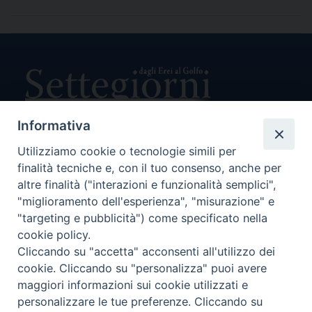
Informativa
Utilizziamo cookie o tecnologie simili per
Direttore Responsabile Giuseppe Rabita
finalità tecniche e, con il tuo consenso, anche per
Direttore Amministrativo Salvatore Bruno
Editore e Proprietà Opera di Religione della Diocesi di Piazza
altre finalità ("interazioni e funzionalità semplici",
Armerina,
"miglioramento dell'esperienza", "misurazione" e
Via Cammarata, 21 – Piazza Armerina
"targeting e pubblicità") come specificato nella
P. I. 01121870867
cookie policy.
Autorizzazione Tribunale di Enna n. 113 del 24/2/2007
Cliccando su "accetta" acconsenti all'utilizzo dei
SEGUICI SU:
cookie. Cliccando su "personalizza" puoi avere
maggiori informazioni sui cookie utilizzati e
personalizzare le tue preferenze. Cliccando su