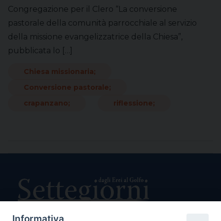
Congregazione per il Clero “La conversione
pastorale della comunità parrocchiale al servizio
della missione evangelizzatrice della Chiesa”,
pubblicata lo […]
Chiesa missionaria;
Conversione pastorale;
crapanzano;
riflessione;
Informativa