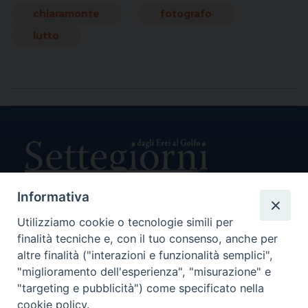
chiaramonte
fotografo
lutto
Informativa
Utilizziamo cookie o tecnologie simili per
Direttore Responsabile Giuseppe Rabita
finalità tecniche e, con il tuo consenso, anche per
Direttore Amministrativo Salvatore Bruno
Editore e Proprietà Opera di Religione della Diocesi di Piazza
altre finalità ("interazioni e funzionalità semplici",
Armerina,
"miglioramento dell'esperienza", "misurazione" e
Via Cammarata, 21 – Piazza Armerina
"targeting e pubblicità") come specificato nella
P. I. 01121870867
cookie policy.