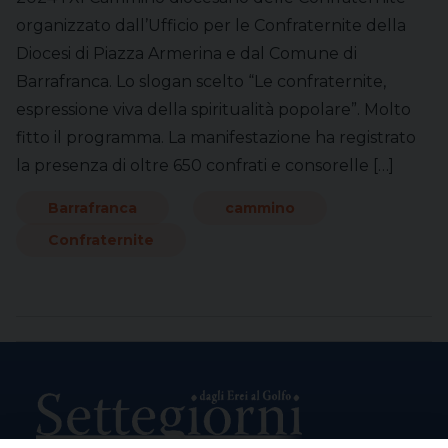
organizzato dall’Ufficio per le Confraternite della
Diocesi di Piazza Armerina e dal Comune di
Barrafranca. Lo slogan scelto “Le confraternite,
espressione viva della spiritualità popolare”. Molto
fitto il programma. La manifestazione ha registrato
la presenza di oltre 650 confrati e consorelle […]
Barrafranca
cammino
Confraternite