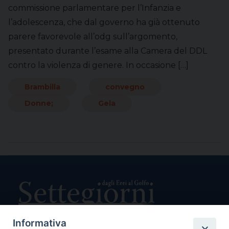
commissione parlamentare per l’Infanzia e
l’adolescenza, che dal governo ha già ottenuto
parere favorevole all’odg sull’argomento,
presentato durante l’esame alla Camera del DDL
contro la violenza di genere. In occasione […]
Brambilla
convegno
Donne;
Gela
Informativa