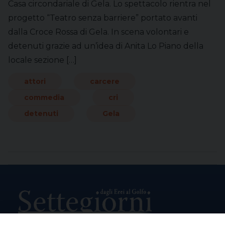
Casa circondariale di Gela. Lo spettacolo rientra nel
progetto “Teatro senza barriere” portato avanti
dalla Croce Rossa di Gela. In scena volontari e
detenuti grazie ad un’idea di Anita Lo Piano della
locale sezione […]
attori
carcere
commedia
cri
detenuti
Gela