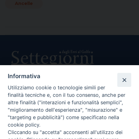
Ancelle
Informativa
Utilizziamo cookie o tecnologie simili per
Direttore Responsabile Giuseppe Rabita
finalità tecniche e, con il tuo consenso, anche per
Direttore Amministrativo Salvatore Bruno
Editore e Proprietà Opera di Religione della Diocesi di Piazza
altre finalità ("interazioni e funzionalità semplici",
Armerina,
"miglioramento dell'esperienza", "misurazione" e
Via Cammarata, 21 – Piazza Armerina
"targeting e pubblicità") come specificato nella
P. I. 01121870867
cookie policy.
Autorizzazione Tribunale di Enna n. 113 del 24/2/2007
Cliccando su "accetta" acconsenti all'utilizzo dei
SEGUICI SU: