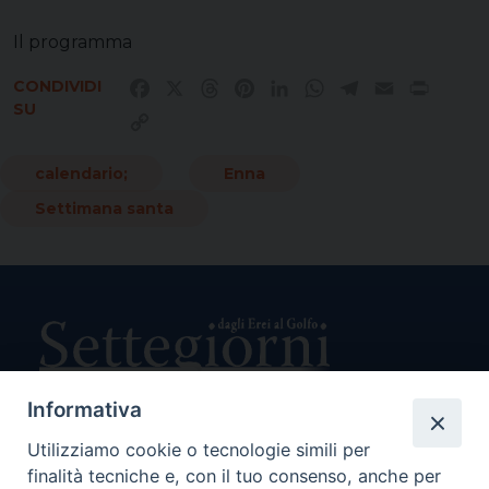
Il programma
CONDIVIDI
Facebook
X
Threads
Pinterest
LinkedIn
WhatsApp
Telegram
Email
Print
SU
Copy
Link
calendario;
Enna
Settimana santa
Informativa
Utilizziamo cookie o tecnologie simili per
Direttore Responsabile Giuseppe Rabita
finalità tecniche e, con il tuo consenso, anche per
Direttore Amministrativo Salvatore Bruno