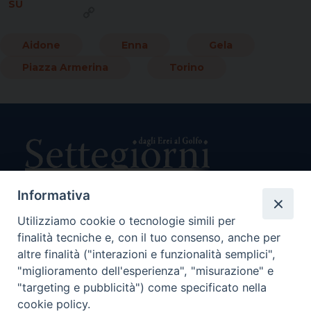
SU
Copy
Link
Aidone
Enna
Gela
Piazza Armerina
Torino
Informativa
Utilizziamo cookie o tecnologie simili per
Direttore Responsabile Giuseppe Rabita
finalità tecniche e, con il tuo consenso, anche per
Direttore Amministrativo Salvatore Bruno
Editore e Proprietà Opera di Religione della Diocesi di Piazza
altre finalità ("interazioni e funzionalità semplici",
Armerina,
"miglioramento dell'esperienza", "misurazione" e
Via Cammarata, 21 – Piazza Armerina
"targeting e pubblicità") come specificato nella
P. I. 01121870867
cookie policy.
Autorizzazione Tribunale di Enna n. 113 del 24/2/2007