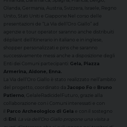
Finlandia, Danimarca, Spagna, Francia, Belgio,
Olanda, Germania, Austria, Svizzera, Israele, Regno
Unito, Stati Uniti e Giappone.Nel corso delle
presentazioni de “La Via dell’Oro Giallo” ad
agenzie e tour operator saranno anche distribuiti
dépliant dell’itinerario in italiano e in inglese,
shopper personalizzati e pins che saranno
successivamente messi anche a disposizione degli
Enti dei Comuni partecipanti:
Gela, Piazza
Armerina, Aidone, Enna.
La Via dell’Oro Giallo è stato realizzato nell’ambito
del progetto, coordinato da
Jacopo Fo
e
Bruno
Patierno
,
GelaleRadicidelFuturo
, grazie alla
collaborazione con i Comuni interessati e con
il
Parco Archeologico di Gela
e con il sostegno
di
Eni
.
La via dell’Oro Giallo propone una visita a