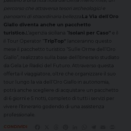
pastello a una fitta flora dal clima meno mite, un
percorso che attraversa tesori archeologici e
panorami di straordinaria bellezza.
La Via dell
‘
Oro
Giallo diventa anche un pacchetto
turistico.
L’agenzia siciliana “
Isolani per Caso”
e il
il Tour Operator “
TripTop”
lanceranno questo
mese il pacchetto turistico
“Sulle Orme dell’Oro
Giallo”
, realizzato sulla base dell’itinerario studiato
da Gela Le Radici del Futuro. Attraverso questa
offerta il viaggiatore, oltre che organizzare il suo
tour lungo la via dell’Oro Giallo in autonomia,
potrà anche scegliere di acquistare un pacchetto
di 6 giorni e 5 notti, completo di tutti i servizi per
vivere l’itinerario godendo di una assistenza
professionale.
CONDIVIDI
Facebook
X
Threads
Pinterest
LinkedIn
WhatsApp
Telegram
Email
Print