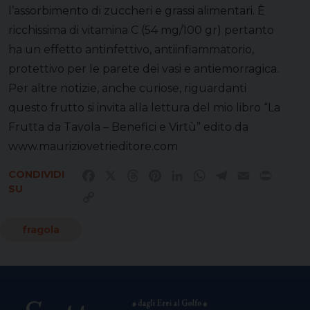
l’assorbimento di zuccheri e grassi alimentari. È
ricchissima di vitamina C (54 mg/100 gr) pertanto
ha un effetto antinfettivo, antiinfiammatorio,
protettivo per le parete dei vasi e antiemorragica.
Per altre notizie, anche curiose, riguardanti
questo frutto si invita alla lettura del mio libro “La
Frutta da Tavola – Benefici e Virtù” edito da
www.mauriziovetrieditore.com
CONDIVIDI
Facebook
X
Threads
Pinterest
LinkedIn
WhatsApp
Telegram
Email
Print
SU
Copy
Link
fragola