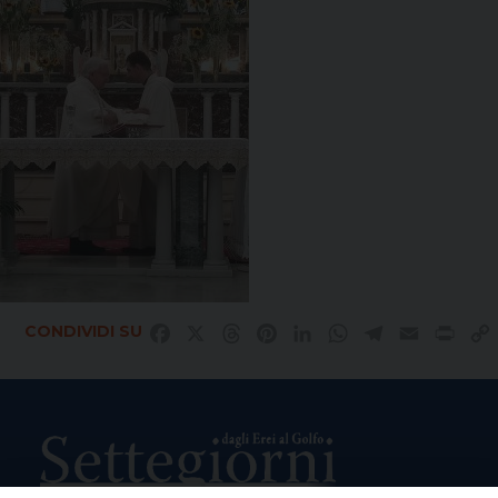
CONDIVIDI SU
Facebook
X
Threads
Pinterest
LinkedIn
WhatsApp
Telegram
Email
Prin