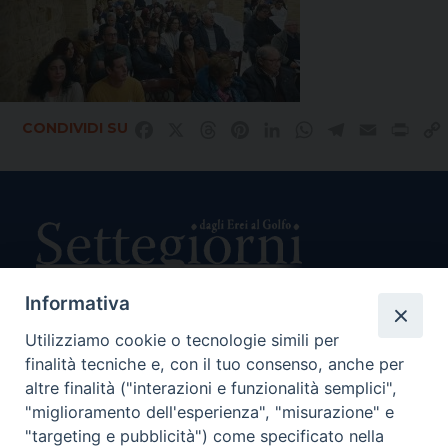
CONDIVIDI SU
Facebook
X
Threads
Pinterest
LinkedIn
WhatsApp
Telegram
Email
Prin
Informativa
Utilizziamo cookie o tecnologie simili per
Direttore Responsabile Giuseppe Rabita
finalità tecniche e, con il tuo consenso, anche per
Direttore Amministrativo Salvatore Bruno
Editore e Proprietà Opera di Religione della Diocesi di Piazza
altre finalità ("interazioni e funzionalità semplici",
Armerina,
"miglioramento dell'esperienza", "misurazione" e
Via Cammarata, 21 – Piazza Armerina
"targeting e pubblicità") come specificato nella
P. I. 01121870867