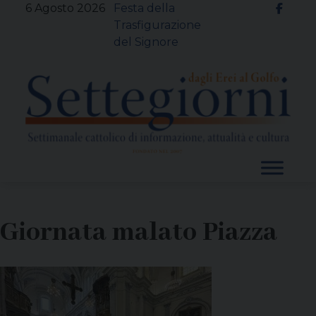
Skip
6 Agosto 2026
Festa della
to
Trasfigurazione
content
del Signore
Giornata malato Piazza