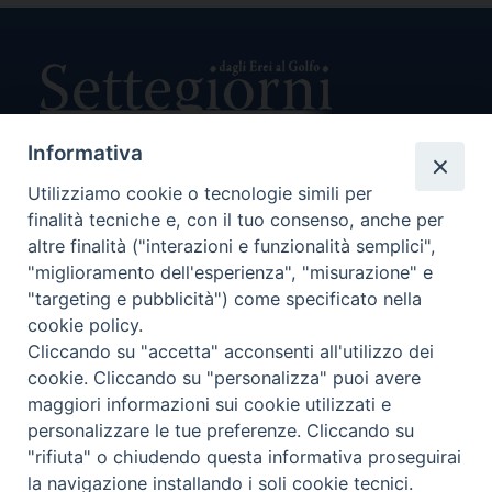
Informativa
Utilizziamo cookie o tecnologie simili per
Direttore Responsabile Giuseppe Rabita
finalità tecniche e, con il tuo consenso, anche per
Direttore Amministrativo Salvatore Bruno
Editore e Proprietà Opera di Religione della Diocesi di Piazza
altre finalità ("interazioni e funzionalità semplici",
Armerina,
"miglioramento dell'esperienza", "misurazione" e
Via Cammarata, 21 – Piazza Armerina
"targeting e pubblicità") come specificato nella
P. I. 01121870867
cookie policy.
Autorizzazione Tribunale di Enna n. 113 del 24/2/2007
Cliccando su "accetta" acconsenti all'utilizzo dei
SEGUICI SU:
cookie. Cliccando su "personalizza" puoi avere
maggiori informazioni sui cookie utilizzati e
personalizzare le tue preferenze. Cliccando su
"rifiuta" o chiudendo questa informativa proseguirai
CHI SIAMO
PRIVACY POLICY
la navigazione installando i soli cookie tecnici.