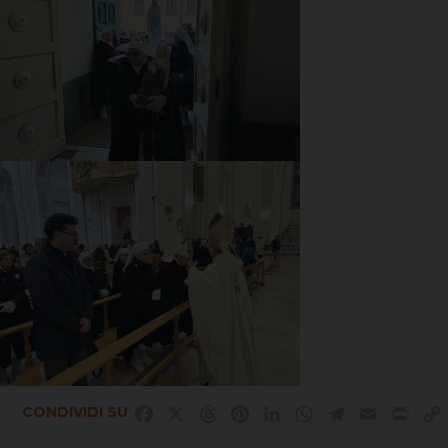
CONDIVIDI SU
Facebook
X
Threads
Pinterest
LinkedIn
WhatsApp
Telegram
Email
Prin