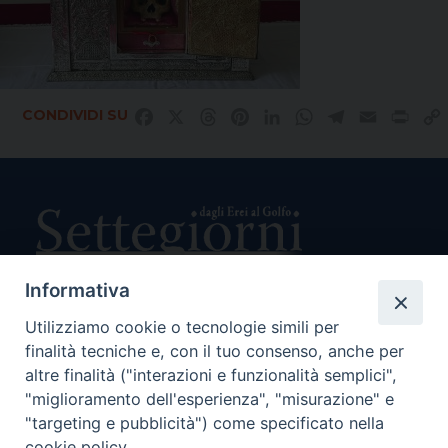
CONDIVIDI SU
Facebook
X
Threads
Pinterest
LinkedIn
WhatsApp
Telegram
Email
Prin
Informativa
Utilizziamo cookie o tecnologie simili per
Direttore Responsabile Giuseppe Rabita
finalità tecniche e, con il tuo consenso, anche per
Direttore Amministrativo Salvatore Bruno
Editore e Proprietà Opera di Religione della Diocesi di Piazza
altre finalità ("interazioni e funzionalità semplici",
Armerina,
"miglioramento dell'esperienza", "misurazione" e
Via Cammarata, 21 – Piazza Armerina
"targeting e pubblicità") come specificato nella
P. I. 01121870867
cookie policy.