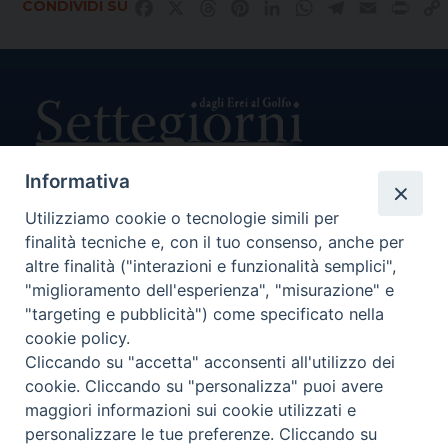
CONDIVIDI SU
Facebook
X
Threads
Pinterest
LinkedIn
WhatsApp
Telegram
Email
Prin
Informativa
Utilizziamo cookie o tecnologie simili per
Direttore Responsabile Giuseppe Rabita
finalità tecniche e, con il tuo consenso, anche per
Direttore Amministrativo Salvatore Bruno
Editore e Proprietà Opera di Religione della Diocesi di Piazza
altre finalità ("interazioni e funzionalità semplici",
Armerina,
"miglioramento dell'esperienza", "misurazione" e
Via Cammarata, 21 – Piazza Armerina
"targeting e pubblicità") come specificato nella
P. I. 01121870867
cookie policy.
Autorizzazione Tribunale di Enna n. 113 del 24/2/2007
Cliccando su "accetta" acconsenti all'utilizzo dei
SEGUICI SU:
cookie. Cliccando su "personalizza" puoi avere
maggiori informazioni sui cookie utilizzati e
personalizzare le tue preferenze. Cliccando su