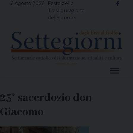
Skip
6 Agosto 2026
Festa della
to
Trasfigurazione
content
del Signore
25° sacerdozio don
Giacomo