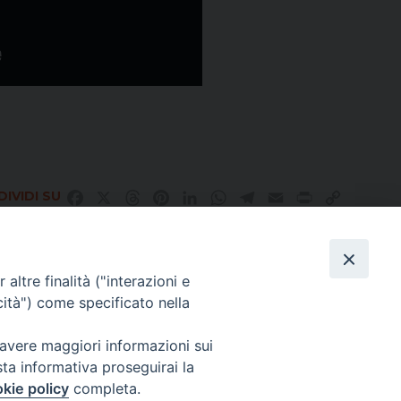
IVIDI SU
Facebook
X
Threads
Pinterest
LinkedIn
WhatsApp
Telegram
Email
Print
Copy
Link
altre finalità ("interazioni e
Direttore Responsabile Giuseppe Rabita
cità") come specificato nella
Direttore Amministrativo Salvatore Bruno
Editore e Proprietà Opera di Religione della Diocesi di Piazza Armerina,
Via Cammarata, 21 – Piazza Armerina
 avere maggiori informazioni sui
P. I. 01121870867
sta informativa proseguirai la
Autorizzazione Tribunale di Enna n. 113 del 24/2/2007
kie policy
completa.