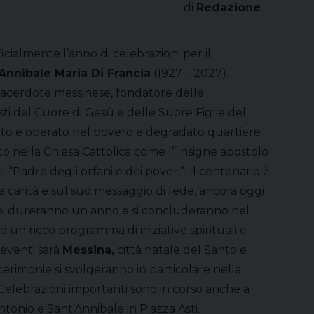
di
Redazione
ficialmente l’anno di celebrazioni per il
Annibale Maria Di Francia
(1927 – 2027).
l sacerdote messinese, fondatore delle
ti del Cuore di Gesù e delle Suore Figlie del
suto e operato nel povero e degradato quartiere
o nella Chiesa Cattolica come l’”insigne apostolo
l “Padre degli orfani e dei poveri”. Il centenario è
a carità e sul suo messaggio di fede, ancora oggi
oni dureranno un anno e si concluderanno nel
 un ricco programma di iniziative spirituali e
 eventi sarà
Messina
,
città natale del Santo e
cerimonie si svolgeranno in particolare nella
 Celebrazioni importanti sono in corso anche a
tonio e Sant’Annibale in Piazza Asti.