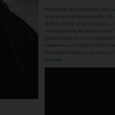
Nell’ambito del centenario della sua
anniversario della sua nascita, che 
di Brolo (Messina) ha promosso, a l
dove è possibile ascoltare la lirica: ”
Sant’Annibale, di cui ha composto i
messinese, padre degli orfani e mae
Barnabei di Roseto degli Abruzzi 
Faranda.